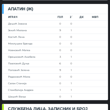
АПАТИН (Ж)
ИГРАЧ
ГОЛ
2`
ДК
МВП
Дешић Јована
0
0
Зекић Милана
9
1
Костић Лена
0
0
Миклушев Бренда
0
0
Новковић Матеа
0
0
Орешковић Анабела
3
1
Павловић Дуња
6
0
Поповић Јелена
9
1
Радаковић Мила
0
0
Салак Станија
0
1
Стамболија Андреа
1
1
Шашић Вања
0
1
СЛУЖБЕНА ЛИЦА, ЗАПИСНИК И БРОЈ