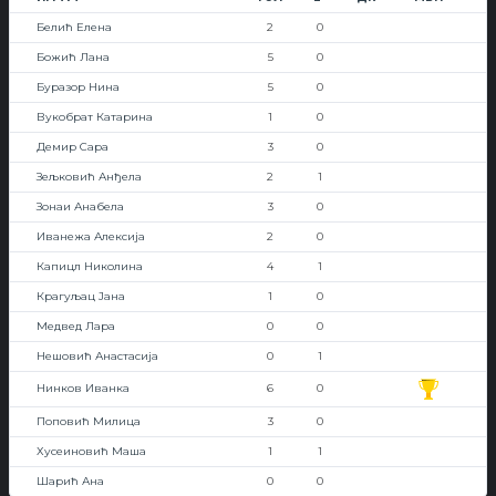
Белић Елена
2
0
Божић Лана
5
0
Буразор Нина
5
0
Вукобрат Катарина
1
0
Демир Сара
3
0
Зељковић Анђела
2
1
Зонаи Анабела
3
0
Иванежа Алексија
2
0
Капицл Николина
4
1
Крагуљац Јана
1
0
Медвед Лара
0
0
Нешовић Анастасија
0
1
Нинков Иванка
6
0
Поповић Милица
3
0
Хусеиновић Маша
1
1
Шарић Ана
0
0