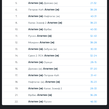
5.
Апатин (ж)
-Долово (ж)
21-32
6.
Петров-Каћ-
Апатин (ж)
38-28
7.
Апатин (ж)
-Нафтагас (ж)
40-31
8.
Халас Јожеф 2-
Апатин (ж)
38-23
10.
Апатин (ж)
-Врбас
40-30
11.
Русин-
Апатин (ж)
32-43
12.
Мокрин-
Апатин (ж)
38-28
13.
Апатин (ж)
-Јабука (ж)
30-33
14.
Срем 2 ЛСК-
Апатин (ж)
32-24
15.
Апатин (ж)
-Оџаци
28-15
16.
Долово (ж)-
Апатин (ж)
37-20
17.
Апатин (ж)
-Петров-Каћ
31-41
18.
Нафтагас (ж)-
Апатин (ж)
35-23
19.
Апатин (ж)
-Халас Јожеф 2
28-33
21.
Врбас-
Апатин (ж)
36-28
22.
Апатин (ж)
-Русин
46-30