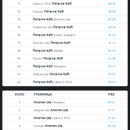
11.
Срем 2 ЛСК-
Петров-Каћ
26-32
12.
Оџаци-
Петров-Каћ
18-30
13.
Петров-Каћ
-Долово (ж)
30-28
15.
Нафтагас (ж)-
Петров-Каћ
28-34
16.
Петров-Каћ
-Халас Јожеф 2
35-25
17.
Апатин (ж)-
Петров-Каћ
31-41
18.
Петров-Каћ
-Врбас
36-24
19.
Русин-
Петров-Каћ
22-36
20.
Петров-Каћ
-Мокрин
29-27
21.
Јабука (ж)-
Петров-Каћ
23-52
22.
Петров-Каћ
-Срем 2 ЛСК
33-23
КОЛО
УТАКМИЦА
РЕЗ
1.
Апатин (ж)
-Мокрин
39-27
2.
Јабука (ж)-
Апатин (ж)
31-27
3.
Апатин (ж)
-Срем 2 ЛСК
31-26
4.
Оџаци-
Апатин (ж)
34-26