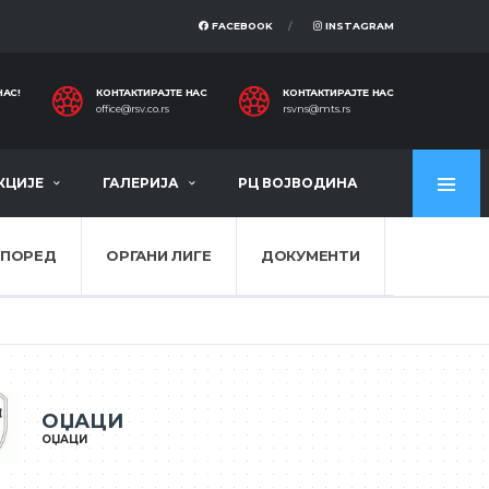
FACEBOOK
INSTAGRAM
НАС!
КОНТАКТИРАЈТЕ НАС
КОНТАКТИРАЈТЕ НАС
office@rsv.co.rs
rsvns@mts.rs
КЦИЈЕ
ГАЛЕРИЈА
РЦ ВОЈВОДИНА
СПОРЕД
ОРГАНИ ЛИГЕ
ДОКУМЕНТИ
ОЏАЦИ
ОЏАЦИ