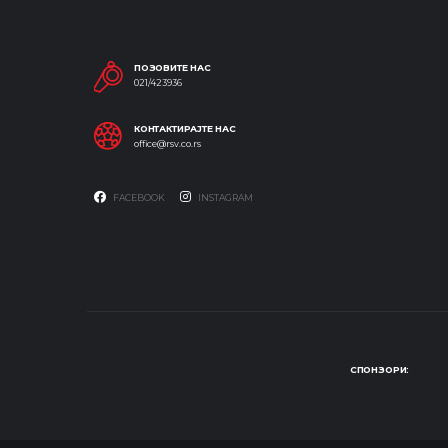
ПОЗОВИТЕ НАС
021/423936
КОНТАКТИРАЈТЕ НАС
office@rsv.co.rs
FACEBOOK
INSTAGRAM
СПОНЗОРИ: