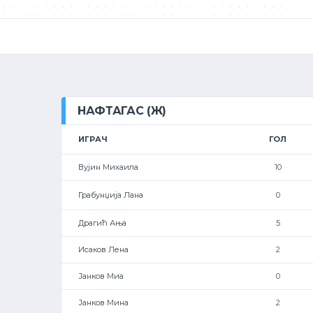
НАФТАГАС (Ж)
ИГРАЧ
ГОЛ
Вујин Михаила
10
Грабунџија Лана
0
Драгић Ања
5
Исаков Лена
2
Јанков Миа
0
Јанков Мина
2