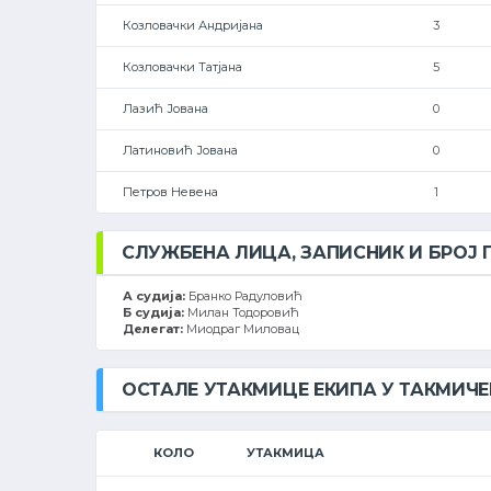
Козловачки Андријана
3
Козловачки Татјана
5
Лазић Јована
0
Латиновић Јована
0
Петров Невена
1
СЛУЖБЕНА ЛИЦА, ЗАПИСНИК И БРОЈ
А судија:
Бранко Радуловић
Б судија:
Милан Тодоровић
Делегат:
Миодраг Миловац
ОСТАЛЕ УТАКМИЦЕ ЕКИПА У ТАКМИЧ
КОЛО
УТАКМИЦА