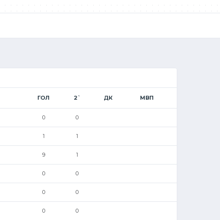
ГОЛ
2`
ДК
МВП
0
0
1
1
9
1
0
0
0
0
0
0