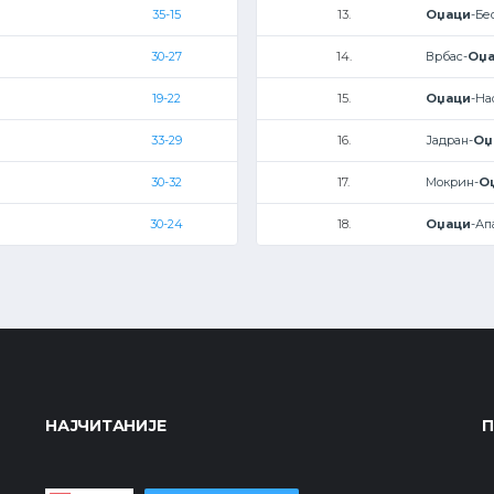
35-15
13.
Оџаци
-Бе
30-27
14.
Врбас-
Оџ
19-22
15.
Оџаци
-На
33-29
16.
Јадран-
Оџ
30-32
17.
Мокрин-
О
30-24
18.
Оџаци
-Ап
НАЈЧИТАНИЈЕ
П