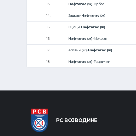
13.
Нафтагас (ж)
-Врбас
14.
Јадран-
Нафтагас (ж)
15.
Оџаци-
Нафтагас (ж)
16.
Нафтагас (ж)
-Мокрин
17.
Апатин (ж)-
Нафтагас (ж)
18.
Нафтагас (ж)
-Раднички
РС ВОЈВОДИНЕ