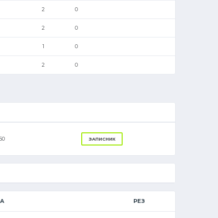
2
0
2
0
1
0
2
0
50
ЗАПИСНИК
ЦА
РЕЗ