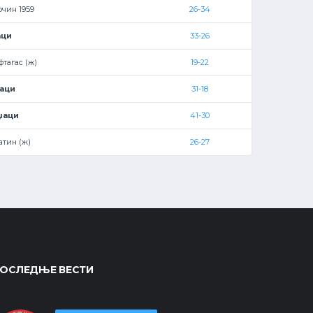
очин 1959
26-34
аци
33-26
фтагас (ж)
19-22
аци
31-18
џаци
41-30
атин (ж)
26-27
ОСЛЕДЊЕ ВЕСТИ