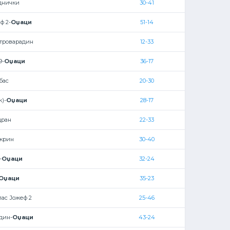
днички
30-41
ф 2-
Оџаци
51-14
троварадин
12-33
9-
Оџаци
36-17
бас
20-30
ж)-
Оџаци
28-17
дран
22-33
крин
30-40
-
Оџаци
32-24
Оџаци
35-23
лас Јожеф 2
25-46
дин-
Оџаци
43-24