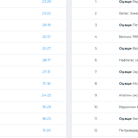
23-29
1.
Оџаци
-Ра
23-22
2.
Халас Јоже
29-19
3.
Оџаци
-Пе
20-21
4.
Беочин 195
20-27
5.
Оџаци
-Вр
28-17
6.
Нафтагас (
27-31
7.
Оџаци
-Ја
31-30
8.
Оџаци
-Мо
24-22
9.
Апатин (ж)
35-29
10.
Раднички-
36-25
11.
Оџаци
-Ха
31-20
12.
Петровара