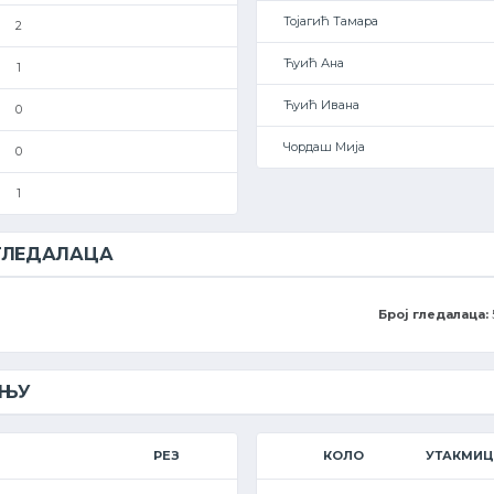
Тојагић Тамара
2
Ћуић Ана
1
Ћуић Ивана
0
Чордаш Мија
0
1
 ГЛЕДАЛАЦА
Број гледалаца:
ЕЊУ
РЕЗ
КОЛО
УТАКМИ