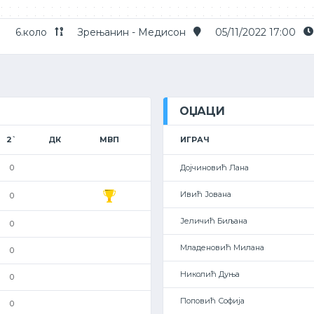
6.коло
Зрењанин - Медисон
05/11/2022 17:00
ОЏАЦИ
2`
ДК
МВП
ИГРАЧ
0
Дојчиновић Лана
Ивић Јована
0
Јеличић Биљана
0
Младеновић Милана
0
Николић Дуња
0
Поповић Софија
0