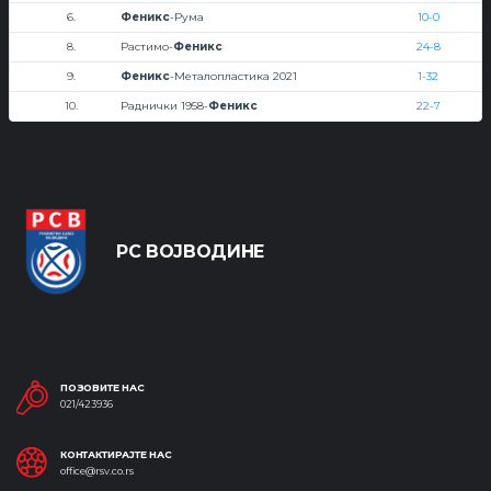
6.
Феникс
-Рума
10-0
8.
Растимо-
Феникс
24-8
9.
Феникс
-Металопластика 2021
1-32
10.
Раднички 1958-
Феникс
22-7
РС ВОЈВОДИНЕ
ПОЗОВИТЕ НАС
021/423936
КОНТАКТИРАЈТЕ НАС
office@rsv.co.rs