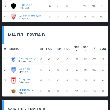
ВОША НС
3
6
2
0
4
70
91
-21
Нови Сад
Црвена звезда
4
6
0
0
6
0
60
-60
Мокрин
М14 ПЛ - ГРУПА В
ГОЛ
ГОЛ
#
ЕКИПА
УК
ПОБ
НЕР
ПОР
+/-
БОД
+
-
Граднулица
1
6
6
0
0
157
82
+75
12
Зрењанин
Црепаја
2
6
4
0
2
146
91
+55
8
Црепаја
Спартак
3
6
2
0
4
122
125
-3
4
Дебељача
Униреа (м)
4
6
0
0
6
42
169
-127
0
Уздин
Ж14 ПЛ - ГРУПА А