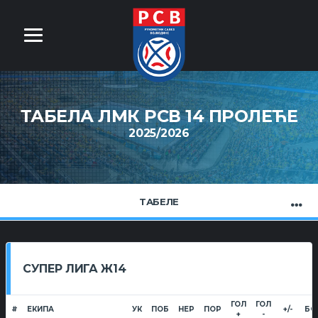
ТАБЕЛА ЛМК РСВ 14 ПРОЛЕЋЕ
2025/2026
ТАБЕЛЕ
СУПЕР ЛИГА Ж14
ГОЛ
ГОЛ
#
ЕКИПА
УК
ПОБ
НЕР
ПОР
+/-
БО
+
-