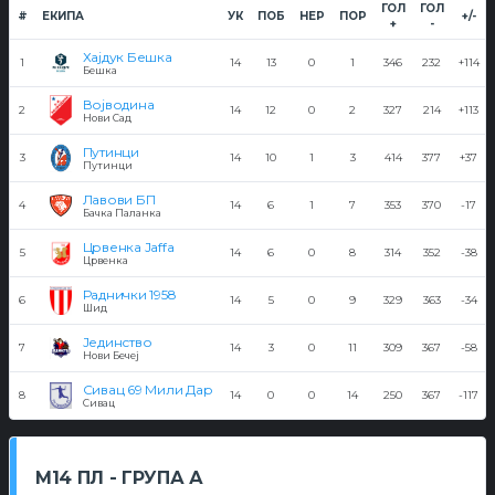
ГОЛ
ГОЛ
#
ЕКИПА
УК
ПОБ
НЕР
ПОР
+/-
+
-
Хајдук Бешка
1
14
13
0
1
346
232
+114
Бешка
Војводина
2
14
12
0
2
327
214
+113
Нови Сад
Путинци
3
14
10
1
3
414
377
+37
Путинци
Лавови БП
4
14
6
1
7
353
370
-17
Бачка Паланка
Црвенка Jaffa
5
14
6
0
8
314
352
-38
Црвенка
Раднички 1958
6
14
5
0
9
329
363
-34
Шид
Јединство
7
14
3
0
11
309
367
-58
Нови Бечеј
Сивац 69 Мили Дар
8
14
0
0
14
250
367
-117
Сивац
М14 ПЛ - ГРУПА А