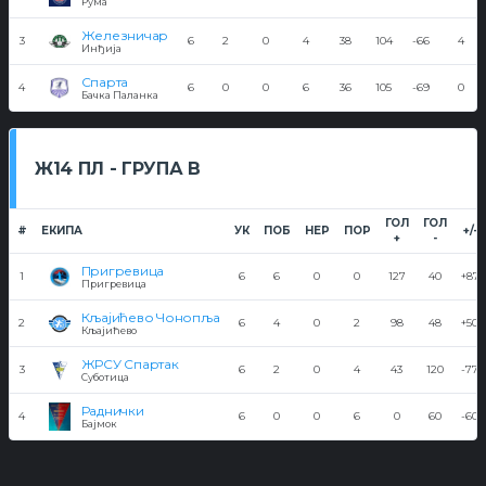
Рума
Железничар
3
6
2
0
4
38
104
-66
4
Инђија
Спарта
4
6
0
0
6
36
105
-69
0
Бачка Паланка
Ж14 ПЛ - ГРУПА В
ГОЛ
ГОЛ
#
ЕКИПА
УК
ПОБ
НЕР
ПОР
+/-
+
-
Пригревица
1
6
6
0
0
127
40
+87
Пригревица
Кљајићево Чонопља
2
6
4
0
2
98
48
+50
Кљајићево
ЖРСУ Спартак
3
6
2
0
4
43
120
-77
Суботица
Раднички
4
6
0
0
6
0
60
-60
Бајмок