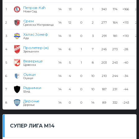
Петров-Каћ
1
14
13
0
1
340
174
+166
26
Нови Сад
Срем
2
14
12
0
2
277
164
+113
24
Сремска Митровица
Халас Јожеф
3
14
11
0
3
291
181
+110
22
Ада
Пролетер (ж)
4
14
6
1
7
245
273
-28
13
Зрењанин
Веверице
5
14
5
1
8
203
243
-40
11
Црвенка
Оџаци
6
14
4
0
10
210
244
-34
8
Оџаци
Раднички
7
14
4
0
10
187
231
-44
8
Шид
Дероње
8
14
0
0
14
89
332
-243
0
Дероње
СУПЕР ЛИГА М14