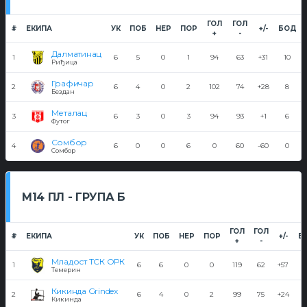
ГОЛ
ГОЛ
#
ЕКИПА
УК
ПОБ
НЕР
ПОР
+/-
БОД
+
-
Далматинац
1
6
5
0
1
94
63
+31
10
Риђица
Графичар
2
6
4
0
2
102
74
+28
8
Бездан
Металац
3
6
3
0
3
94
93
+1
6
Футог
Сомбор
4
6
0
0
6
0
60
-60
0
Сомбор
М14 ПЛ - ГРУПА Б
ГОЛ
ГОЛ
#
ЕКИПА
УК
ПОБ
НЕР
ПОР
+/-
Б
+
-
Младост ТСК ОРК
1
6
6
0
0
119
62
+57
1
Темерин
Кикинда Grindex
2
6
4
0
2
99
75
+24
Кикинда