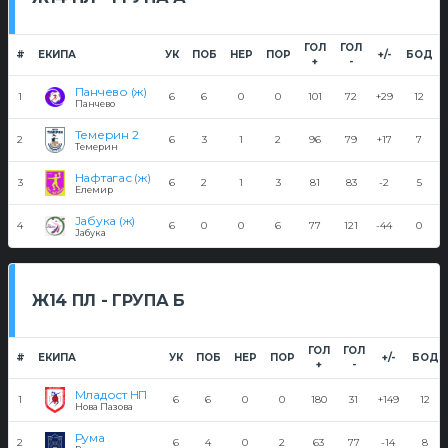
ГОЛ
ГОЛ
#
ЕКИПА
УК
ПОБ
НЕР
ПОР
+/-
БОД
+
-
Панчево (ж)
1
6
6
0
0
101
72
+29
12
Панчево
Темерин 2
2
6
3
1
2
96
79
+17
7
Темерин
Нафтагас (ж)
3
6
2
1
3
81
83
-2
5
Елемир
Јабука (ж)
4
6
0
0
6
77
121
-44
0
Јабука
Ж14 ПЛ - ГРУПА Б
ГОЛ
ГОЛ
#
ЕКИПА
УК
ПОБ
НЕР
ПОР
+/-
БОД
+
-
Младост НП
1
6
6
0
0
180
31
+149
12
Нова Пазова
Рума
2
6
4
0
2
63
77
-14
8