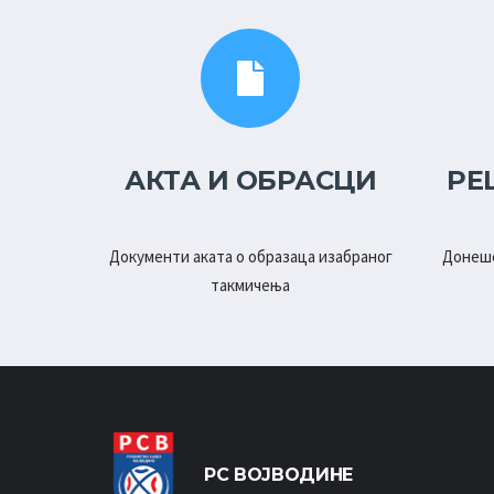
АКТА И ОБРАСЦИ
РЕ
Документи аката о образаца изабраног
Донеше
такмичења
РС ВОЈВОДИНЕ