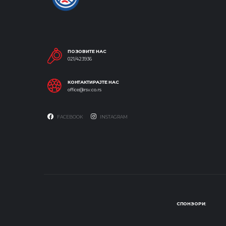
ПОЗОВИТЕ НАС
021/423936
КОНТАКТИРАЈТЕ НАС
office@rsv.co.rs
FACEBOOK
INSTAGRAM
СПОНЗОРИ: