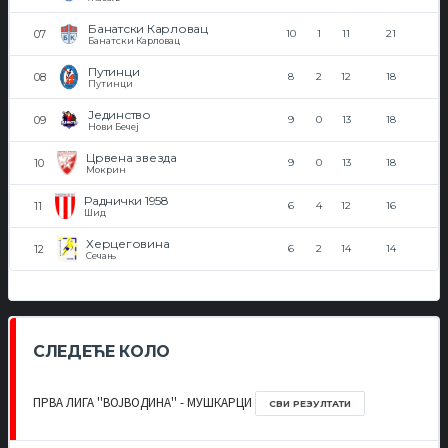
Банатски Карловац
10
1
11
21
Банатски Карловац
Путинци
8
2
12
18
Путинци
Јединство
9
0
13
18
Нови Бечеј
Црвена звезда
9
0
13
18
Мокрин
Раднички 1958
6
4
12
16
Шид
Херцеговина
6
2
14
14
Сечањ
СЛЕДЕЋЕ КОЛО
ПРВА ЛИГА ''ВОЈВОДИНА'' - МУШКАРЦИ
СВИ РЕЗУЛТАТИ