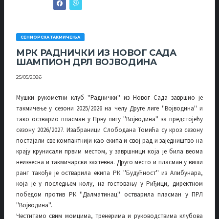
СЕНИОРСКА ТАКМИЧЕЊА
МРК РАДНИЧКИ ИЗ НОВОГ САДА
ШАМПИОН ДРЛ ВОЈВОДИНА
25/05/2026
Мушки рукометни клуб ''Раднички'' из Новог Сада завршио је
такмичење у сезони 2025/2026 на челу Друге лиге ''Војводина'' и
тако остварио пласман у Прву лигу ''Војводина'' за предстојећу
сезону 2026/2027. Изабраници Слободана Томића су кроз сезону
постајали све компактнији као екипа и свој рад и заједништво на
крају крунисали првим местом, у завршници која је била веома
неизвесна и такмичарски захтевна. Друго место и пласман у виши
ранг такође је остварила екипа РК ''Будућност'' из Алибунара,
која је у последњем колу, на гостовању у Риђици, директном
победом против РК ''Далматинац'' остварила пласман у ПРЛ
''Војводина''.
Честитамо свим момцима, тренерима и руководствима клубова