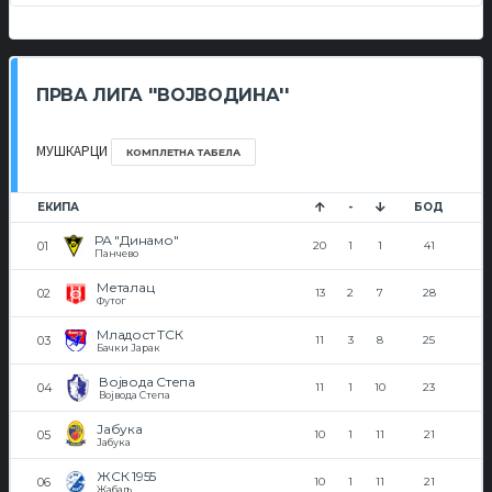
ПРВА ЛИГА ''ВОЈВОДИНА''
МУШКАРЦИ
КОМПЛЕТНА ТАБЕЛА
ЕКИПА
-
БОД
РА "Динамо"
20
1
1
41
Панчево
Металац
13
2
7
28
Футог
Младост ТСК
11
3
8
25
Бачки Јарак
Војвода Степа
11
1
10
23
Војвода Степа
Јабука
10
1
11
21
Јабука
ЖСК 1955
10
1
11
21
Жабаљ