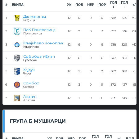
ГОЛ
ГОЛ
#
ЕКИПА
УК
ПОБ
НЕР
ПОР
+/-
+
-
Далматинац
1
12
12
0
0
418
325
+93
Риђица
ПИК Пригревица
2
12
9
0
3
392
336
+56
Пригревица
Кљајићево Чонопља
3
12
6
0
6
338
326
+12
Кљајићево
Србобран-Елан
4
12
6
0
6
373
363
+10
Србобран
Хајдук
5
12
5
0
7
367
368
-1
Чуруг
Сомбор
6
12
3
0
9
372
427
-55
Сомбор
Апатин
7
12
1
0
11
299
414
-115
Апатин
ГРУПА Б МУШКАРЦИ
ГОЛ
ГОЛ
#
ЕКИПА
УК
ПОБ
НЕР
ПОР
+/-
БОД