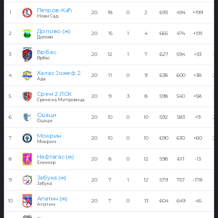
Петров-Каћ
1
20
18
0
2
693
494
+199
3
Нови Сад
Долово (ж)
2
20
15
1
4
665
474
+191
31
Долово
Врбас
3
20
12
1
7
627
594
+33
2
Врбас
Халас Јожеф 2
4
20
11
0
9
638
600
+38
2
Ада
Срем 2 ЛСК
5
20
9
3
8
598
540
+58
21
Сремска Митровица
Оџаци
6
20
10
0
10
592
583
+9
2
Оџаци
Мокрин
7
20
10
0
10
690
630
+60
2
Мокрин
Нафтагас (ж)
8
20
8
0
12
598
611
-13
16
Елемир
Јабука (ж)
9
20
7
1
12
579
757
-178
15
Јабука
Апатин (ж)
10
20
7
0
13
604
649
-45
14
Апатин