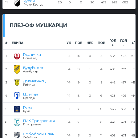
Русин
11
20
0
0
20
473
825
-352
0
Руски Крстур
ПЛЕЈ-ОФ МУШКАРЦИ
ГОЛ
ГОЛ
#
ЕКИПА
УК
ПОБ
НЕР
ПОР
+/-
+
-
Раднички
1
14
10
0
4
483
424
+59
Нови Сад
Будућност
2
14
9
1
4
430
397
+33
Алибунар
Далматинац
3
14
9
0
5
442
427
+15
Риђица
Црепаја
4
14
8
0
6
423
409
+14
Црепаја
Рума
5
14
7
1
6
468
453
+15
Рума
ПИК Пригревица
6
14
7
1
6
441
421
+20
Пригревица
Србобран-Елан
7
14
3
0
11
403
471
-68
Србобран